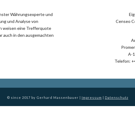
chster Währungsexperte und
Ei
tung und Analyse von
Censeo C
n weisen eine Trefferquote
war auch in den ausgemachten
An
Promen
A-1
Telefon: +
© since 2017 by Gerhard Massenbauer |
Impressum
|
Datenschutz